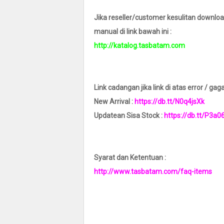
Jika reseller/customer kesulitan download
manual di link bawah ini :
http://katalog.tasbatam.com
Link cadangan jika link di atas error / gag
New Arrival :
https://db.tt/N0q4jsXk
Updatean Sisa Stock :
https://db.tt/P3a0
Syarat dan Ketentuan :
http://www.tasbatam.com/faq-items