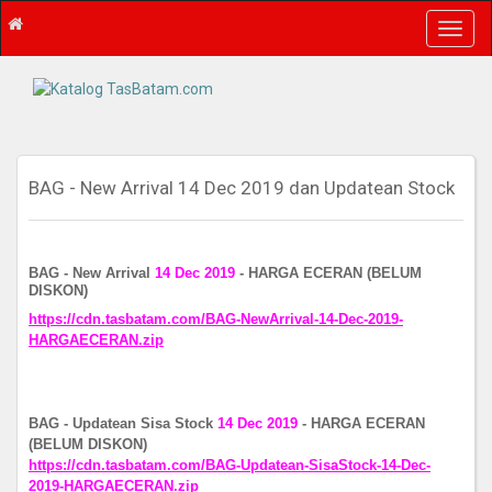
T
o
g
g
l
e
n
a
BAG - New Arrival 14 Dec 2019 dan Updatean Stock
v
i
g
a
BAG - New Arrival
14 Dec 2019
- HARGA ECERAN (BELUM
DISKON)
t
i
https://cdn.tasbatam.com/BAG-NewArrival-14-Dec-2019-
o
HARGAECERAN.zip
n
BAG - Updatean Sisa Stock
14 Dec 2019
- HARGA ECERAN
(BELUM DISKON)
https://cdn.tasbatam.com/BAG-Updatean-SisaStock-14-Dec-
2019-HARGAECERAN.zip