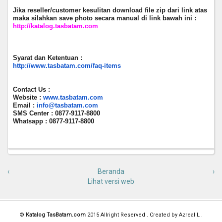
Jika reseller/customer kesulitan download file zip dari link atas
maka silahkan save photo secara manual di link bawah ini :
http://katalog.tasbatam.com
Syarat dan Ketentuan :
http://www.tasbatam.com/faq-items
Contact Us :
Website :
www.tasbatam.com
Email :
info@tasbatam.com
SMS Center : 0877-9117-8800
Whatsapp :
0877-9117-8800
‹
Beranda
›
Lihat versi web
©
Katalog TasBatam.com
2015 Allright Reserved . Created by
Azreal L
.