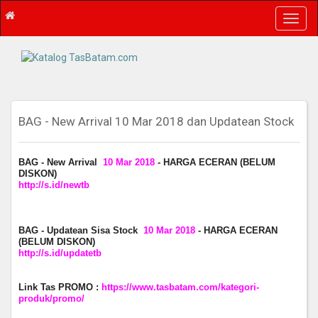
T
o
g
g
l
e
n
a
BAG - New Arrival 10 Mar 2018 dan Updatean Stock
v
i
g
BAG - New Arrival
10 Mar 2018
- HARGA ECERAN (BELUM
DISKON)
a
http://s.id/newtb
t
i
o
BAG - Updatean Sisa Stock
10 Mar 2018
- HARGA ECERAN
n
(BELUM DISKON)
http://s.id/updatetb
Link Tas PROMO :
https://www.tasbatam.com/kategori-
produk/promo/