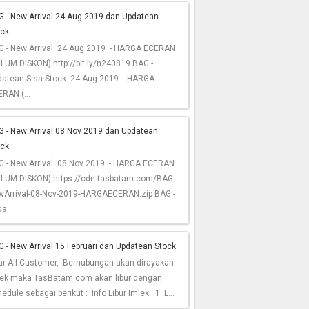
G - New Arrival 24 Aug 2019 dan Updatean
ock
G - New Arrival 24 Aug 2019 - HARGA ECERAN
LUM DISKON) http://bit.ly/n240819 BAG -
datean Sisa Stock 24 Aug 2019 - HARGA
RAN (...
 - New Arrival 08 Nov 2019 dan Updatean
ock
G - New Arrival 08 Nov 2019 - HARGA ECERAN
ELUM DISKON) https://cdn.tasbatam.com/BAG-
wArrival-08-Nov-2019-HARGAECERAN.zip BAG -
a...
 - New Arrival 15 Februari dan Updatean Stock
ar All Customer, Berhubungan akan dirayakan
lek maka TasBatam.com akan libur dengan
edule sebagai berikut : Info Libur Imlek: 1. L...