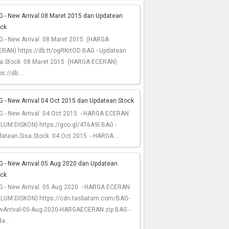
 - New Arrival 08 Maret 2015 dan Updatean
ock
G - New Arrival 08 Maret 2015 (HARGA
RAN) https://db.tt/ogRKrtOD BAG - Updatean
sa Stock 08 Maret 2015 (HARGA ECERAN)
ps://db....
 - New Arrival 04 Oct 2015 dan Updatean Stock
G - New Arrival 04 Oct 2015 - HARGA ECERAN
LUM DISKON) https://goo.gl/4T6A9l BAG -
atean Sisa Stock 04 Oct 2015 - HARGA ...
G - New Arrival 05 Aug 2020 dan Updatean
ock
G - New Arrival 05 Aug 2020 - HARGA ECERAN
ELUM DISKON) https://cdn.tasbatam.com/BAG-
wArrival-05-Aug-2020-HARGAECERAN.zip BAG -
a...