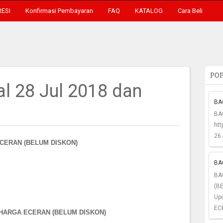
RESI
Konfirmasi Pembayaran
FAQ
KATALOG
Cara Beli
POP
al 28 Jul 2018 dan
BAG
BA
htt
26 
CERAN (BELUM DISKON)
BAG
BA
(BE
Up
EC
 HARGA ECERAN (BELUM DISKON)