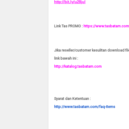
http://bit.ly/u28jul
Link Tas PROMO :
https://www.tasbatam.com
Jika reseller/customer kesulitan download fil
link bawah ini :
http://katalog.tasbatam.com
Syarat dan Ketentuan :
http://www.tasbatam.com/faq-
items