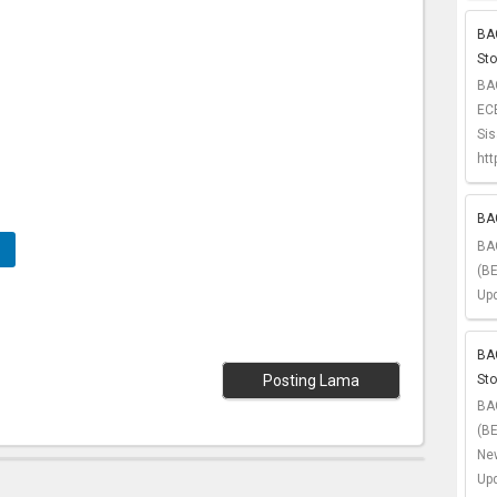
BAG
St
BA
ECE
Si
htt
BAG
BA
(BE
Upd
BA
St
Posting Lama
BA
(B
Ne
Upd