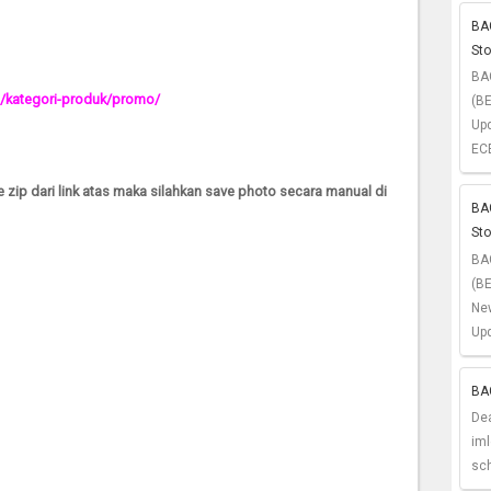
BA
St
BA
/
kategori-produk/promo/
(BE
Up
ECE
e zip dari link atas maka silahkan save photo secara manual di
BAG
St
BA
(B
Ne
Upd
BAG
De
im
sch