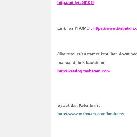
http://bit.ly/u061018
Link Tas PROMO :
https://www.tasbatam.
Jika reseller/customer kesulitan download
manual di link bawah ini :
http://katalog.tasbatam.com
Syarat dan Ketentuan :
http://www.tasbatam.com/faq-items