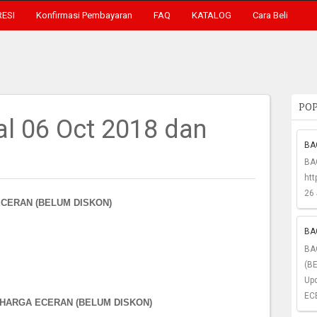
RESI
Konfirmasi Pembayaran
FAQ
KATALOG
Cara Beli
POP
al 06 Oct 2018 dan
BAG
BA
htt
26 
ECERAN (BELUM DISKON)
BAG
BA
(BE
Up
EC
 HARGA ECERAN (BELUM DISKON)