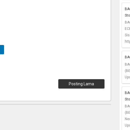
BAG
St
BA
ECE
Si
htt
BAG
BA
(BE
Upd
Posting Lama
BA
St
BA
(B
Ne
Upd