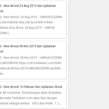
G - New Arrival 24 Aug 2019 dan Updatean
ock
G - New Arrival 24 Aug 2019 - HARGA ECERAN
LUM DISKON) http://bit.ly/n240819 BAG -
datean Sisa Stock 24 Aug 2019 - HARGA
RAN (...
 - New Arrival 08 Nov 2019 dan Updatean
ock
G - New Arrival 08 Nov 2019 - HARGA ECERAN
ELUM DISKON) https://cdn.tasbatam.com/BAG-
wArrival-08-Nov-2019-HARGAECERAN.zip BAG -
a...
 - New Arrival 15 Februari dan Updatean Stock
ar All Customer, Berhubungan akan dirayakan
lek maka TasBatam.com akan libur dengan
edule sebagai berikut : Info Libur Imlek: 1. L...