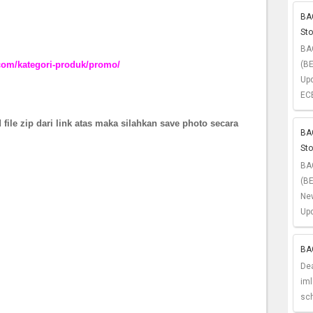
BA
St
BA
com/kategori-produk/promo/
(BE
Up
ECE
 file zip dari link atas maka silahkan save photo secara
BAG
St
BA
(B
Ne
Upd
BAG
De
im
sch