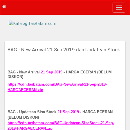
T
o
g
g
l
e
n
a
BAG - New Arrival 21 Sep 2019 dan Updatean Stock
v
i
g
a
BAG - New Arrival
21 Sep 2019
- HARGA ECERAN (BELUM
DISKON)
t
i
https://cdn.tasbatam.com/BAG-NewArrival-21-Sep-2019-
o
HARGAECERAN.zip
n
BAG - Updatean Sisa Stock
21 Sep 2019
- HARGA ECERAN
(BELUM DISKON)
https://cdn.tasbatam.com/BAG-Updatean-SisaStock-21-Sep-
2019-HARGAECERAN.zip